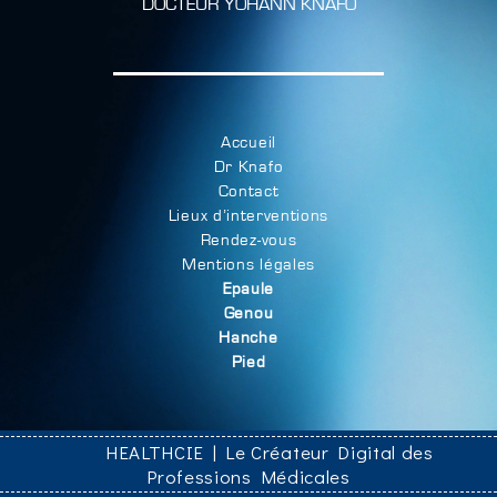
DOCTEUR YOHANN KNAFO
Accueil
Dr Knafo
Contact
Lieux d’interventions
Rendez-vous
Mentions légales
Epaule
Genou
Hanche
Pied
HEALTHCIE | Le Créateur Digital des
Professions Médicales