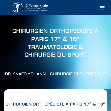
Aller
Me
au
contenu
CHIRURGIEN ORTHOPÉDISTE À
e
e
PARIS 17
& 16
TRAUMATOLOGIE &
CHIRURGIE DU SPORT
DR KNAFO YOHANN - CHIRURGIE ORTHOPÉDIQUE
e
e
CHIRURGIEN ORTHOPÉDISTE À PARIS 17
& 16