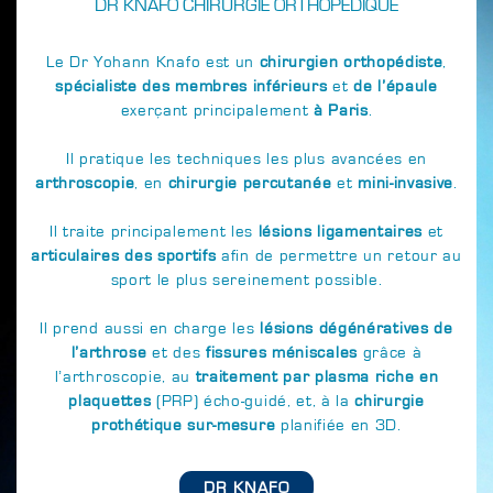
DR KNAFO CHIRURGIE ORTHOPÉDIQUE
Le Dr Yohann Knafo est un
chirurgien orthopédiste
,
spécialiste des membres inférieurs
et
de l’épaule
exerçant principalement
à Paris
.
Il pratique les techniques les plus avancées en
arthroscopie
, en
chirurgie percutanée
et
mini-invasive
.
Il traite principalement les
lésions ligamentaires
et
articulaires des sportifs
afin de permettre un retour au
sport le plus sereinement possible.
Il prend aussi en charge les
lésions dégénératives de
l’arthrose
et des
fissures méniscales
grâce à
l’arthroscopie, au
traitement par plasma riche en
plaquettes
(PRP) écho-guidé, et, à la
chirurgie
prothétique sur-mesure
planifiée en 3D.
DR KNAFO